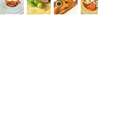
Contact
Unterortstraße 1A
65760 Eschborn
0172 583 7076